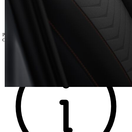
Prämie inkludiert
Gesamtpreis inkl. NoVA und inkl. MwSt.