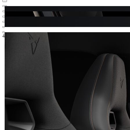
42.640,-‍ €
1