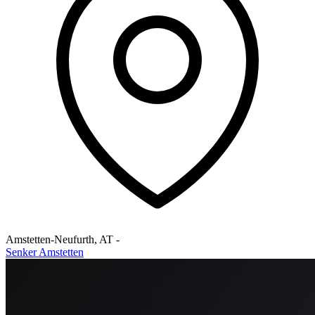
Amstetten-Neufurth
,
AT
-
Senker Amstetten