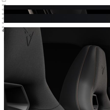
41.245,-‍ €
1