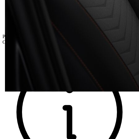
Prämie inkludiert
Gesamtpreis inkl. NoVA und inkl. MwSt.