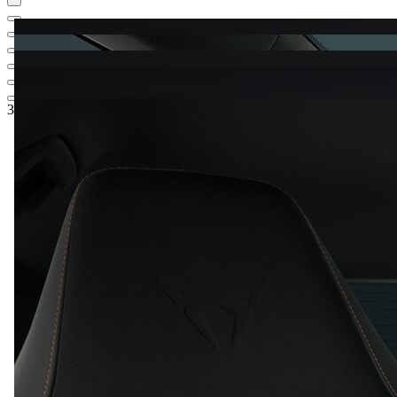
37.215,-‍ €
1