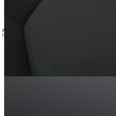
Prämie inkludiert
Gesamtpreis inkl. NoVA und inkl. MwSt.