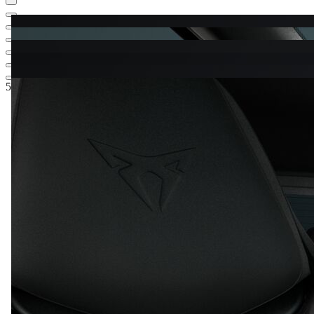
53.398,44 €
1