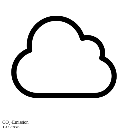
CO₂-Emission
137 g/km