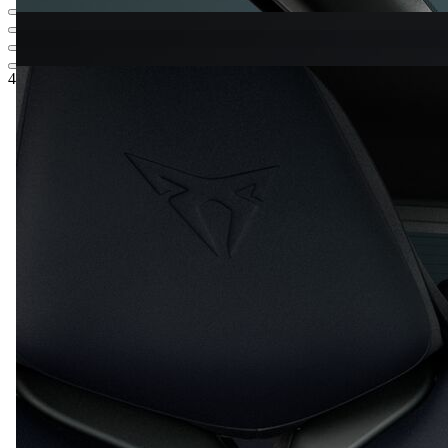
44.556,73 €
1