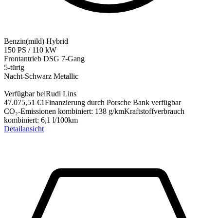
Benzin(mild) Hybrid
150
PS
/
110
kW
Frontantrieb
DSG 7-Gang
5-türig
Nacht-Schwarz Metallic
Verfügbar bei
Rudi Lins
47.075,51 €
1
Finanzierung durch Porsche Bank verfügbar
CO₂-Emissionen kombiniert
:
138
g/km
Kraftstoffverbrauch
kombiniert
:
6,1
l/100km
Detailansicht